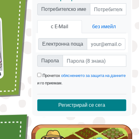
Потребителско име
с E-Mail
без имейл
Електронна поща
Парола
4
Прочетох
обяснението за защита на данните
и го приемам.
Регистрирай се сега