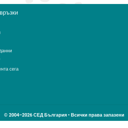
връзки
и
данни
т
унта сега
© 2004–2026 СЕД България • Всички права запазени