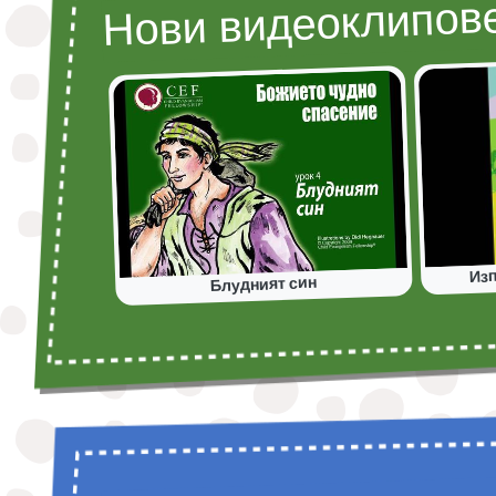
Нови видеоклипов
Изп
Блудният син