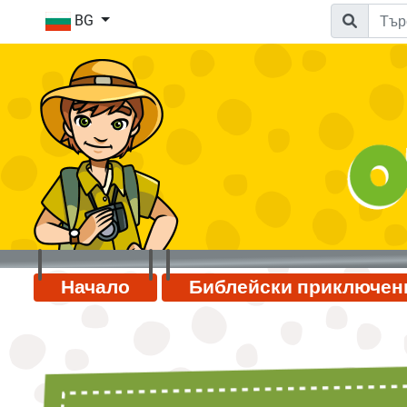
BG
Начало
Библейски приключен