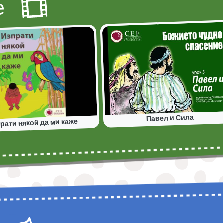
е
Павел и Сила
рати някой да ми каже