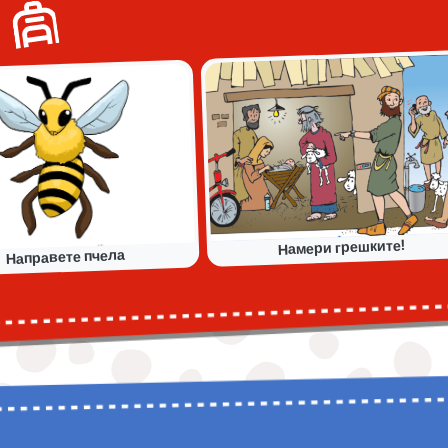
е
Намери грешките!
Направете пчела