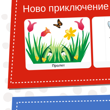
Ново приключени
Пролет