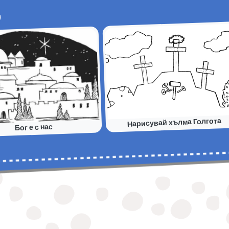
Нарисувай хълма Голгота
Бог е с нас