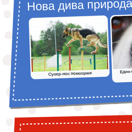
Нова дива природ
Един 
Супер-нос помощник