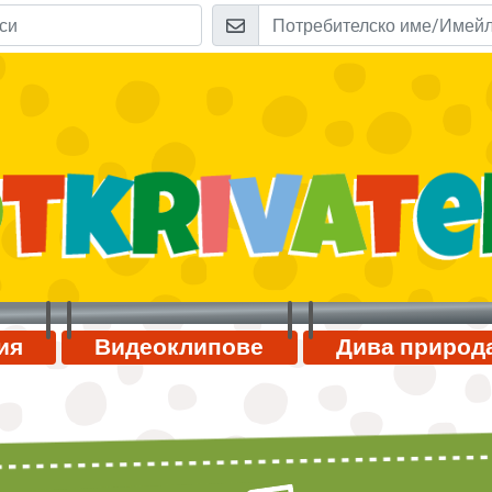
ия
Видеоклипове
Дива природ