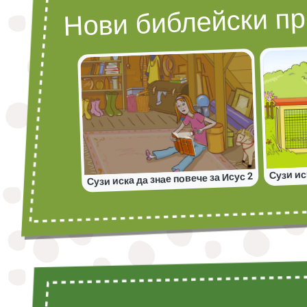
Нови библейски п
Сузи ис
Сузи иска да знае повече за Исус 2