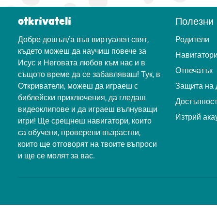
otkrivateli
Полезни 
Добре дошъл/а във виртуален свят,
Родители
където можеш да научиш повече за
Навигатор
Исус и Неговата любов към нас и в
Отпечатък
същото време да се забавляваш! Тук, в
Откриватели, можеш да играеш с
Защита на 
библейски приключения, да гледаш
Достъпнос
видеоклипове и да играеш вълнуващи
Изтрий ака
игри! Ще срещнеш навигатори, които
са обучени, проверени възрастни,
които ще отговорят на твоите въпроси
и ще се молят за вас.