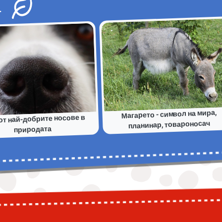
а
Магарето - символ на мира,
от най-добрите носове в
планинар, товароносач
природата