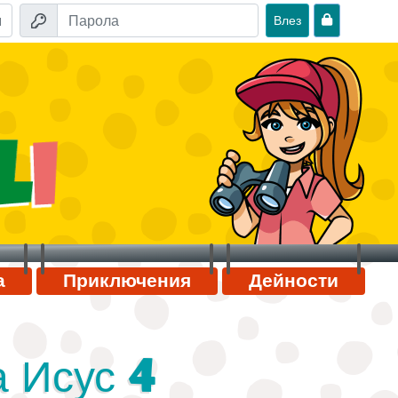
Влез
а
Приключения
Дейности
а Исус 4