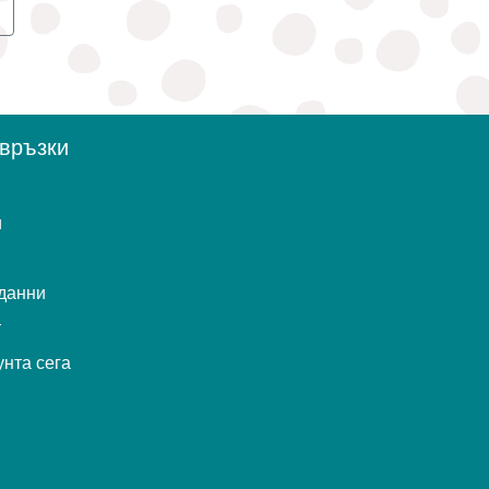
о
връзки
и
данни
т
унта сега