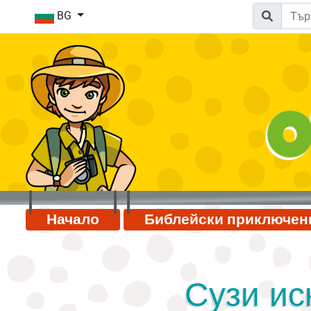
BG
Начало
Библейски приключен
Сузи ис