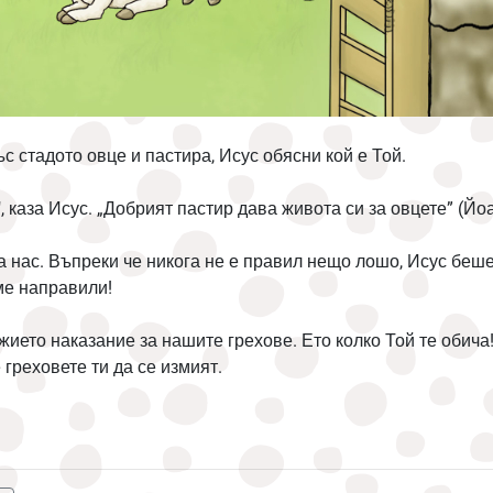
 стадото овце и пастира, Исус обясни кой е Той.
, каза Исус.
„Добрият пастир дава живота си за овцете” (Йоа
а нас.
Въпреки че никога не е правил нещо лошо, Исус беше
ме направили!
ожието наказание за нашите грехове.
Ето колко Той те обича
 греховете ти да се измият.