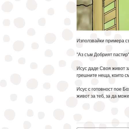
Използвайки примера със
"Аз съм Добрият пастир"
Исус даде Своя живот з
грешните неща, които с
Исус с готовност пое Б
живот за теб, за да може