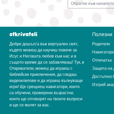
Обратно към началот
otkrivateli
Полезни 
Добре дошъл/а във виртуален свят,
Родители
където можеш да научиш повече за
Навигатор
Исус и Неговата любов към нас и в
Отпечатък
същото време да се забавляваш! Тук, в
Откриватели, можеш да играеш с
Защита на 
библейски приключения, да гледаш
Достъпнос
видеоклипове и да играеш вълнуващи
Изтрий ака
игри! Ще срещнеш навигатори, които
са обучени, проверени възрастни,
които ще отговорят на твоите въпроси
и ще се молят за вас.