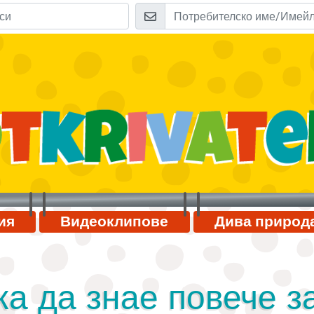
ия
Видеоклипове
Дива природ
ка да знае повече з